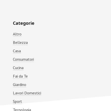
o
d
l
di
o
o
vi
Primary
k
n
di
Categorie
Sidebar
Altro
Bellezza
Casa
Consumatori
Cucina
Fai da Te
Giardino
Lavori Domestici
Sport
Tecnologia