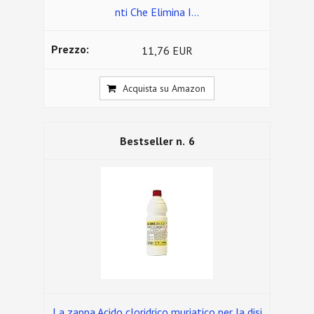
nti Che Elimina I...
11,76 EUR
Acquista su Amazon
6
La zappa Acido cloridrico muriatico per la disi