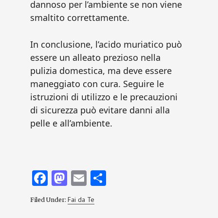
dannoso per l’ambiente se non viene
smaltito correttamente.
In conclusione, l’acido muriatico può
essere un alleato prezioso nella
pulizia domestica, ma deve essere
maneggiato con cura. Seguire le
istruzioni di utilizzo e le precauzioni
di sicurezza può evitare danni alla
pelle e all’ambiente.
Fa
M
E
C
ce
as
m
o
Fai da Te
Filed Under:
b
to
ai
n