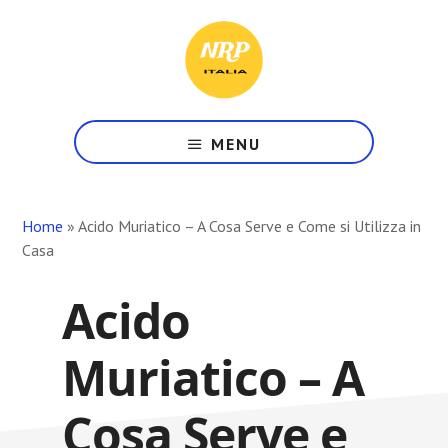
Skip
Skip
Skip
to
to
to
main
primary
footer
content
sidebar
Il
Tuo
MENU
Punto
di
Riferimento
Home
»
Acido Muriatico – A Cosa Serve e Come si Utilizza in
in
Casa
Rete
Acido
Muriatico – A
Cosa Serve e