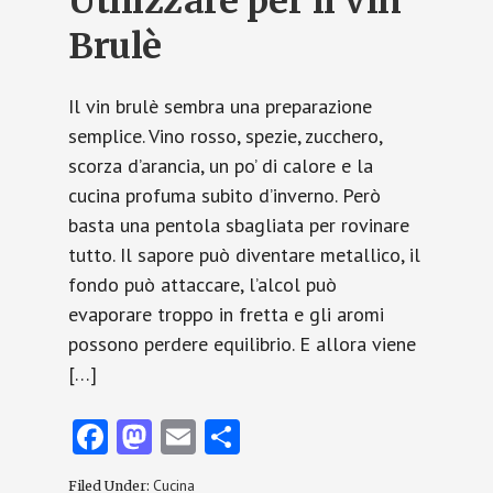
Utilizzare per il Vin
Brulè
Il vin brulè sembra una preparazione
semplice. Vino rosso, spezie, zucchero,
scorza d’arancia, un po’ di calore e la
cucina profuma subito d’inverno. Però
basta una pentola sbagliata per rovinare
tutto. Il sapore può diventare metallico, il
fondo può attaccare, l’alcol può
evaporare troppo in fretta e gli aromi
possono perdere equilibrio. E allora viene
[…]
Fa
M
E
C
ce
as
m
o
Cucina
Filed Under: