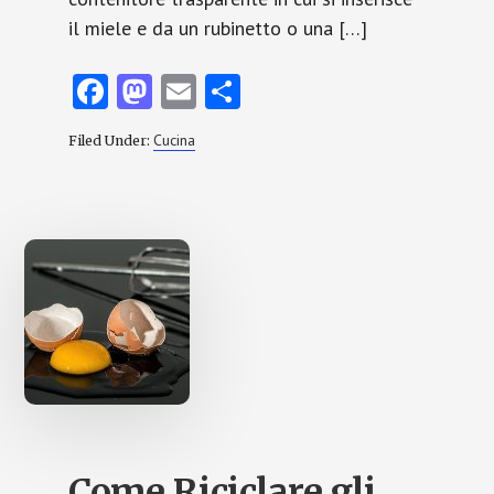
il miele e da un rubinetto o una […]
Fa
M
E
C
ce
as
m
o
Cucina
Filed Under:
b
to
ai
n
o
d
l
di
o
o
vi
k
n
di
Come Riciclare gli