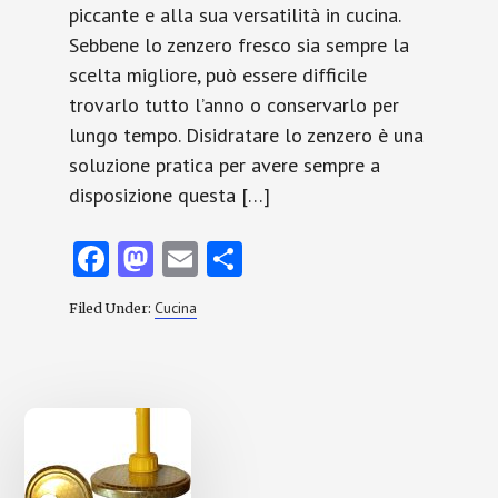
piccante e alla sua versatilità in cucina.
Sebbene lo zenzero fresco sia sempre la
scelta migliore, può essere difficile
trovarlo tutto l’anno o conservarlo per
lungo tempo. Disidratare lo zenzero è una
soluzione pratica per avere sempre a
disposizione questa […]
Fa
M
E
C
ce
as
m
o
Cucina
Filed Under:
b
to
ai
n
o
d
l
di
o
o
vi
k
n
di