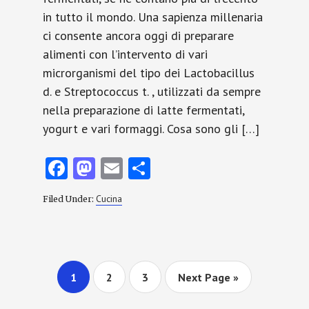
in tutto il mondo. Una sapienza millenaria
ci consente ancora oggi di preparare
alimenti con l’intervento di vari
microrganismi del tipo dei Lactobacillus
d. e Streptococcus t. , utilizzati da sempre
nella preparazione di latte fermentati,
yogurt e vari formaggi. Cosa sono gli […]
Fa
M
E
C
ce
as
m
o
Cucina
Filed Under:
b
to
ai
n
o
d
l
di
o
o
vi
k
n
di
Page
Page
Page
Go
1
2
3
Next Page »
to