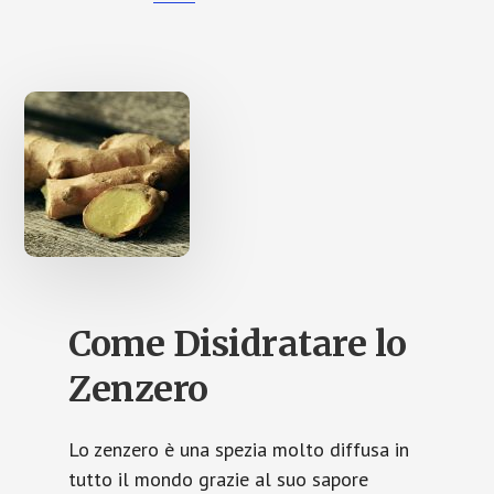
b
to
ai
n
o
d
l
di
o
o
vi
k
n
di
Come Disidratare lo
Zenzero
Lo zenzero è una spezia molto diffusa in
tutto il mondo grazie al suo sapore