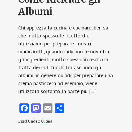
Albumi
Chi apprezza la cucina e cucinare, ben sa
che molto spesso le ricette che
utilizziamo per preparare i nostri
manicaretti, quando indicano le uova tra
gli ingredienti, molto spesso in realtà si
tratta dei soli tuorli, tralasciando gli
albumi, in genere quindi, per preparare una
crema pasticcera ad esempio, viene
utilizzata soltanto la parte più […]
Fa
M
E
C
ce
as
m
o
Cucina
Filed Under:
b
to
ai
n