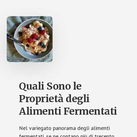
o
d
l
di
o
o
vi
k
n
di
Quali Sono le
Proprietà degli
Alimenti Fermentati
Nel variegato panorama degli alimenti
fermentati, se ne contano più di trecento