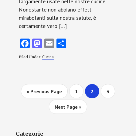
largamente usate nelle nostre cucine.
Nonostante non abbiano effetti
mirabolanti sulla nostra salute, è
certamente vero […]
Fa
M
E
C
ce
as
m
o
Cucina
Filed Under:
b
to
ai
n
o
d
l
di
o
o
vi
k
n
di
Go
Page
Page
Page
«
Previous Page
1
2
3
to
Go
Next Page »
to
Primary
Categorie