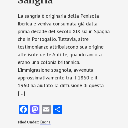
Sangria
La sangria è originaria della Penisola
Iberica e veniva consumata già dalla
prima decade del secolo XIX sia in Spagna
che in Portogallo. Tuttavia, altre
testimonianze attribuiscono sua origine
alle isole delle Antille, quando ancora
erano una colonia britannica.
L’immigrazione spagnola, avvenuta
approssimativamente tra il 1860 e il
1960 ha aiutato la diffusione di questa
[…]
Fa
M
E
C
ce
as
m
o
Cucina
Filed Under:
b
to
ai
n