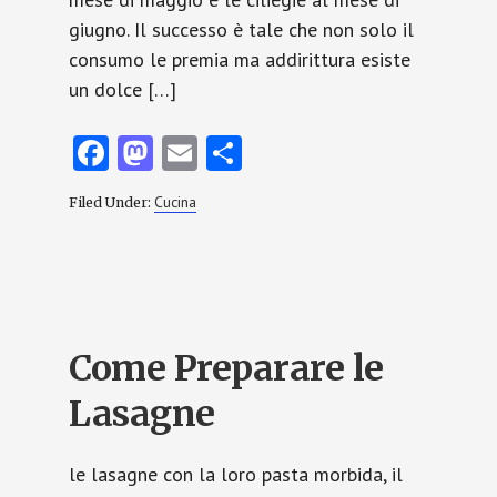
giugno. Il successo è tale che non solo il
consumo le premia ma addirittura esiste
un dolce […]
Fa
M
E
C
ce
as
m
o
Cucina
Filed Under:
b
to
ai
n
o
d
l
di
o
o
vi
k
n
di
Come Preparare le
Lasagne
le lasagne con la loro pasta morbida, il