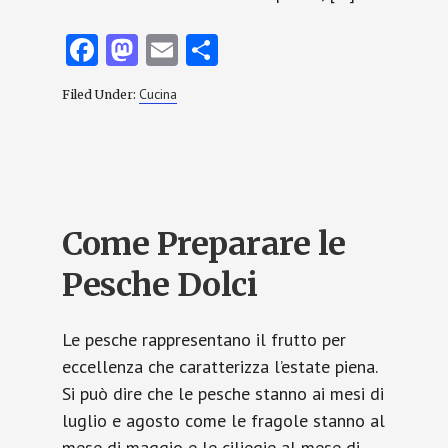
Fa
M
E
C
ce
as
m
o
Cucina
Filed Under:
b
to
ai
n
o
d
l
di
o
o
vi
k
n
di
Come Preparare le
Pesche Dolci
Le pesche rappresentano il frutto per
eccellenza che caratterizza l’estate piena.
Si può dire che le pesche stanno ai mesi di
luglio e agosto come le fragole stanno al
mese di maggio e le ciliegie al mese di