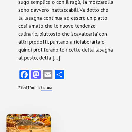
sugo semplice o con il ragù, la mozzarella
sono davvero inattaccabili. Va detto che
la lasagna continua ad essere un piatto
così amato che le nuove tendenze
culinarie, piuttosto che ‘scavalcarla’ con
altri prodotti, puntano a rielaborarla e
quindi proliferano le ricette della lasagna
al pesto, della […]
Fa
M
E
C
ce
as
m
o
Cucina
Filed Under:
b
to
ai
n
o
d
l
di
o
o
vi
k
n
di