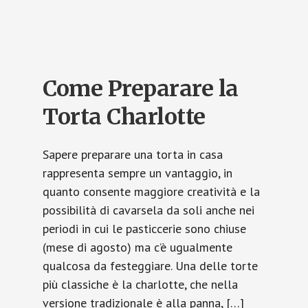
o
d
l
di
o
o
vi
k
n
di
Come Preparare la
Torta Charlotte
Sapere preparare una torta in casa
rappresenta sempre un vantaggio, in
quanto consente maggiore creatività e la
possibilità di cavarsela da soli anche nei
periodi in cui le pasticcerie sono chiuse
(mese di agosto) ma c’è ugualmente
qualcosa da festeggiare. Una delle torte
più classiche è la charlotte, che nella
versione tradizionale è alla panna, […]