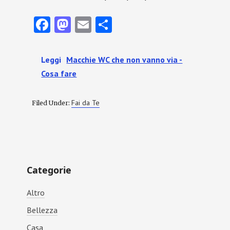
Fa
M
E
C
ce
as
m
o
b
to
ai
n
Leggi
Macchie WC che non vanno via​ -
o
d
l
di
Cosa fare
o
o
vi
k
n
di
Fai da Te
Filed Under:
Primary
Categorie
Sidebar
Altro
Bellezza
Casa