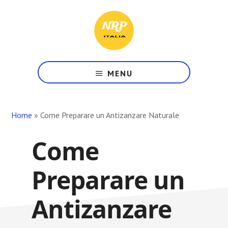
Skip
Skip
Skip
to
to
to
main
primary
footer
content
sidebar
Il
Tuo
MENU
Punto
di
Riferimento
Home
»
Come Preparare un Antizanzare Naturale
in
Rete
Come
Preparare un
Antizanzare