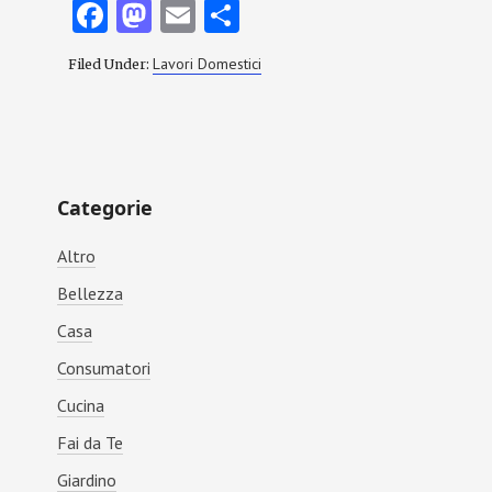
Fa
M
E
C
ce
as
m
o
Lavori Domestici
Filed Under:
b
to
ai
n
o
d
l
di
o
o
vi
Primary
k
n
di
Categorie
Sidebar
Altro
Bellezza
Casa
Consumatori
Cucina
Fai da Te
Giardino