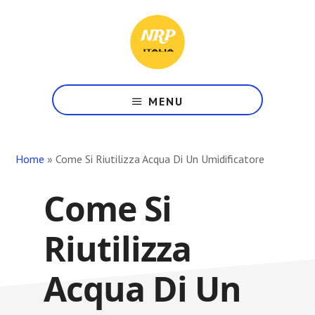
Skip
Skip
Skip
to
to
to
main
primary
footer
content
sidebar
Il
Tuo
MENU
Punto
di
Riferimento
Home
»
Come Si Riutilizza Acqua Di Un Umidificatore
in
Rete
Come Si
Riutilizza
Acqua Di Un