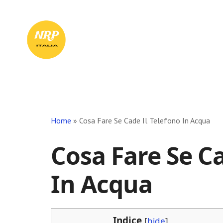
Skip
Skip
Skip
to
to
to
Il
main
primary
footer
content
sidebar
Tuo
Punto
di
Riferimento
in
Rete
Home
»
Cosa Fare Se Cade Il Telefono In Acqua
Cosa Fare Se Ca
In Acqua
Indice
[
hide
]