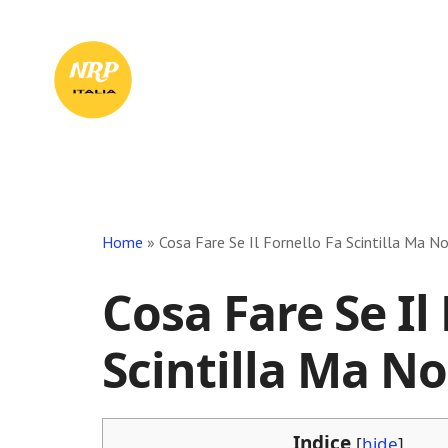
Skip
Skip
Skip
to
to
to
Il
main
primary
footer
content
sidebar
Tuo
Punto
di
Riferimento
in
Rete
Home
»
Cosa Fare Se Il Fornello Fa Scintilla Ma N
Cosa Fare Se Il
Scintilla Ma N
Indice
[
hide
]