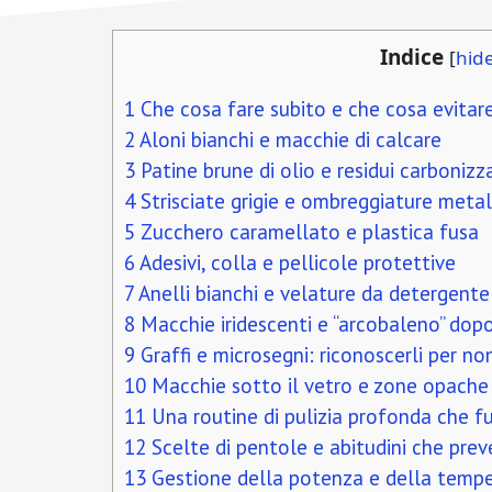
Indice
[
hid
1
Che cosa fare subito e che cosa evitar
2
Aloni bianchi e macchie di calcare
3
Patine brune di olio e residui carbonizz
4
Strisciate grigie e ombreggiature meta
5
Zucchero caramellato e plastica fusa
6
Adesivi, colla e pellicole protettive
7
Anelli bianchi e velature da detergente
8
Macchie iridescenti e “arcobaleno” dopo
9
Graffi e microsegni: riconoscerli per non
10
Macchie sotto il vetro e zone opache
11
Una routine di pulizia profonda che f
12
Scelte di pentole e abitudini che pre
13
Gestione della potenza e della temp