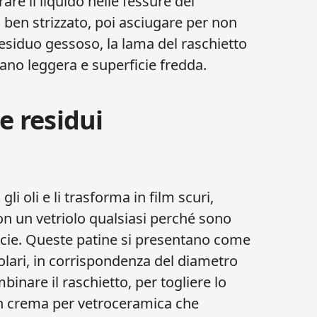
re il liquido nelle fessure dei
ben strizzato, poi asciugare per non
residuo gessoso, la lama del raschietto
ano leggera e superficie fredda.
e residui
i oli e li trasforma in film scuri,
n un vetriolo qualsiasi perché sono
ficie. Queste patine si presentano come
olari, in corrispondenza del diametro
binare il raschietto, per togliere lo
in crema per vetroceramica che