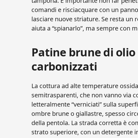
tampona. È importante non far penetra
comandi e risciacquare con un panno 
lasciare nuove striature. Se resta un 
aiuta a “spianarlo”, ma sempre con m
Patine brune di olio 
carbonizzati
La cottura ad alte temperature ossida gl
semitrasparenti, che non vanno via co
letteralmente “verniciati” sulla super
ombre brune o giallastre, spesso circ
della pentola. La strada corretta è com
strato superiore, con un detergente 