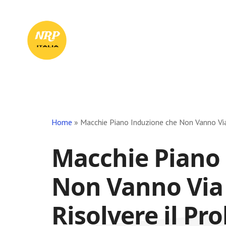
Skip
Skip
Skip
to
to
to
Il
main
primary
footer
content
sidebar
Tuo
Punto
di
Riferimento
in
Rete
Home
»
Macchie Piano Induzione che Non Vanno Via
Macchie Piano
Non Vanno Via
Risolvere il Pr