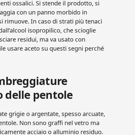
nti ossalici. Si stende il prodotto, si
ssaggia con un panno morbido in
i rimuove. In caso di strati più tenaci
dall’alcool isopropilico, che scioglie
asciare residui, ma va usato con
le usare aceto su questi segni perché
ombreggiature
 delle pentole
e grigie o argentate, spesso arcuate,
ntole. Non sono graffi nel vetro ma
picamente acciaio o alluminio residuo.