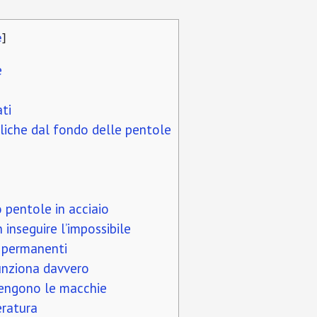
e
]
e
ati
lliche dal fondo delle pentole
 pentole in acciaio
 inseguire l’impossibile
 permanenti
unziona davvero
vengono le macchie
eratura