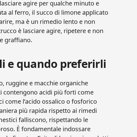
asciare agire per qualche minuto e
a al ferro, il succo di limone applicato
iarire, ma è un rimedio lento e non
trucco è lasciare agire, ripetere e non
e graffiano.
i e quando preferirli
aro, ruggine e macchie organiche
ti contengono acidi più forti come
ici come l’acido ossalico o fosforico
aniera più rapida rispetto ai rimedi
stici falliscono, rispettando le
goroso. È fondamentale indossare