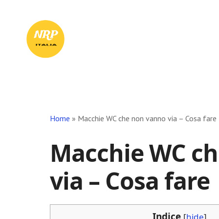
Skip
Skip
Skip
to
to
to
Il
main
primary
footer
content
sidebar
Tuo
Punto
di
Riferimento
in
Rete
Home
»
Macchie WC che non vanno via​ – Cosa fare
Macchie WC ch
via​ – Cosa fare
Indice
[
hide
]