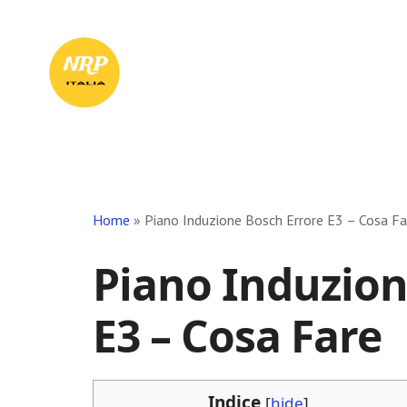
Skip
Skip
Skip
to
to
to
Il
main
primary
footer
content
sidebar
Tuo
Punto
di
Riferimento
in
Rete
Home
»
Piano Induzione Bosch Errore E3 – Cosa Far
Piano Induzion
E3 – Cosa Fare​
Indice
[
hide
]