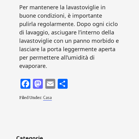
Per mantenere la lavastoviglie in
buone condizioni, è importante
pulirla regolarmente. Dopo ogni ciclo
di lavaggio, asciugare l’interno della
lavastoviglie con un panno morbido e
lasciare la porta leggermente aperta
per permettere all’umidità di
evaporare.
Fa
M
E
C
ce
as
m
o
Casa
Filed Under:
b
to
ai
n
o
d
l
di
o
o
vi
Primary
k
n
di
Categorie