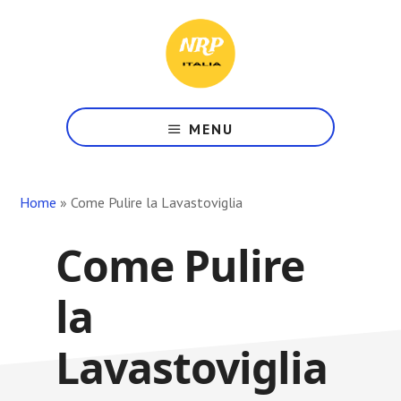
Skip
Skip
Skip
to
to
to
main
primary
footer
content
sidebar
Il
Tuo
MENU
Punto
di
Riferimento
Home
»
Come Pulire la Lavastoviglia
in
Rete
Come Pulire
la
Lavastoviglia